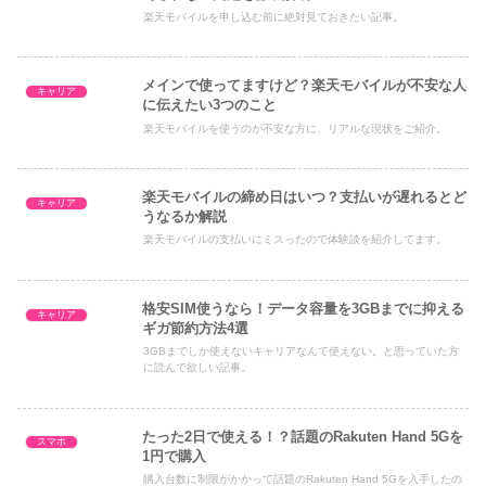
楽天モバイルを申し込む前に絶対見ておきたい記事。
メインで使ってますけど？楽天モバイルが不安な人
キャリア
に伝えたい3つのこと
楽天モバイルを使うのが不安な方に、リアルな現状をご紹介。
楽天モバイルの締め日はいつ？支払いが遅れるとど
キャリア
うなるか解説
楽天モバイルの支払いにミスったので体験談を紹介してます。
格安SIM使うなら！データ容量を3GBまでに抑える
キャリア
ギガ節約方法4選
3GBまでしか使えないキャリアなんて使えない。と思っていた方
に読んで欲しい記事。
たった2日で使える！？話題のRakuten Hand 5Gを
スマホ
1円で購入
購入台数に制限がかかって話題のRakuten Hand 5Gを入手したの