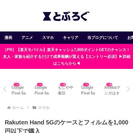
漫画
アニメ
スマホ
キャリア
当ブログについて
お
［PR］【楽天モバイル】楽天キャッシュ7,000ポイントGETのチャンス！
友人・家族を紹介するだけで成果報酬が貰える【エントリー必須】▶詳細
はこちらから◀
ホ
スマホ
スマホ
漫画
スマホ
漫画
プ
Google
Google
もしや中
Google
Amebaマ
Go
！
Pixel 6a
Pixel 6a
毒症
Pixel 6a
ンガはオ
Pix
M切
にフィル
にはイヤ
状！？ス
はSDカ
フライン
か
ッ
ムを貼る
ホンジャ
マホの漫
ードが使
で使え
へ
ホーム
スマホ
プ
と指紋認
ックが無
画をやめ
えない？
る？アプ
動
々
証できな
い！？お
たい人に
おすすめ
リの使い
行
Rakuten Hand 5Gのケースとフィルムを1,000
ル
い件
すすめの
おすすめ
の対処法
方と注意
法
運用
対策法
の対処法
4選
点3つ
円以下で購入
4つ