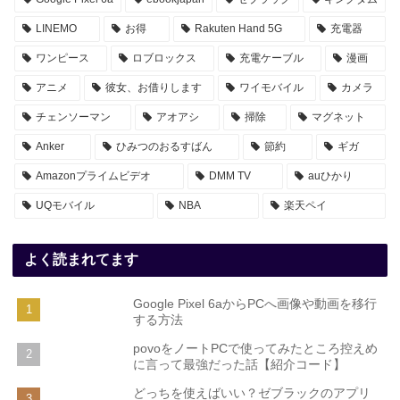
LINEMO
お得
Rakuten Hand 5G
充電器
ワンピース
ロブロックス
充電ケーブル
漫画
アニメ
彼女、お借りします
ワイモバイル
カメラ
チェンソーマン
アオアシ
掃除
マグネット
Anker
ひみつのおるすばん
節約
ギガ
Amazonプライムビデオ
DMM TV
auひかり
UQモバイル
NBA
楽天ペイ
よく読まれてます
Google Pixel 6aからPCへ画像や動画を移行
する方法
povoをノートPCで使ってみたところ控えめ
に言って最強だった話【紹介コード】
どっちを使えばいい？ゼブラックのアプリ