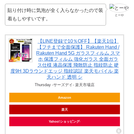
貼り付け時に気泡が全く入らなかったので装
とーや
着もしやすいです。
【LINE登録で10％OFF】【楽天1位】
【フチまで全面保護】 Rakuten Hand /
Rakuten Hand 5G ガラスフィルム スマ
ホ 保護フィルム 強化ガラス 全面ガラ
ス仕様 液晶保護 飛散防止 指紋防止 硬
度9H 3Dラウンドエッジ 指紋認証 楽天モバイル 楽
天ハンド 透明 シ
Thursday -サーズデイ- 楽天市場店
Amazon
楽天
Yahoo!ショッピング