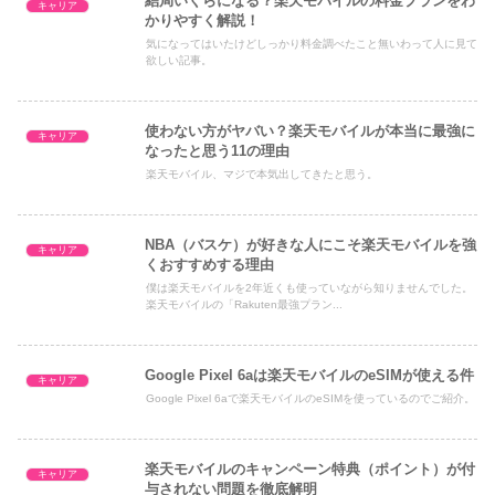
結局いくらになる？楽天モバイルの料金プランをわ
キャリア
かりやすく解説！
気になってはいたけどしっかり料金調べたこと無いわって人に見て
欲しい記事。
使わない方がヤバい？楽天モバイルが本当に最強に
キャリア
なったと思う11の理由
楽天モバイル、マジで本気出してきたと思う。
NBA（バスケ）が好きな人にこそ楽天モバイルを強
キャリア
くおすすめする理由
僕は楽天モバイルを2年近くも使っていながら知りませんでした。
楽天モバイルの「Rakuten最強プラン...
Google Pixel 6aは楽天モバイルのeSIMが使える件
キャリア
Google Pixel 6aで楽天モバイルのeSIMを使っているのでご紹介。
楽天モバイルのキャンペーン特典（ポイント）が付
キャリア
与されない問題を徹底解明