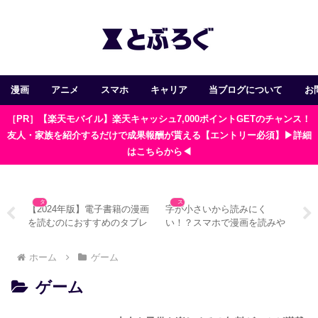
漫画
アニメ
スマホ
キャリア
当ブログについて
お
［PR］【楽天モバイル】楽天キャッシュ7,000ポイントGETのチャンス！
友人・家族を紹介するだけで成果報酬が貰える【エントリー必須】▶詳細
はこちらから◀
タブレット
スマホ
ホの
【2024年版】電子書籍の漫画
字が小さいから読みにく
【実
すめ
を読むのにおすすめのタブレ
い！？スマホで漫画を読みや
ュ
ット5選
すくする4つの方法＋α
じ
ホーム
ゲーム
ゲーム