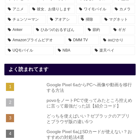
アニメ
彼女、お借りします
ワイモバイル
カメラ
チェンソーマン
アオアシ
掃除
マグネット
Anker
ひみつのおるすばん
節約
ギガ
Amazonプライムビデオ
DMM TV
auひかり
UQモバイル
NBA
楽天ペイ
よく読まれてます
Google Pixel 6aからPCへ画像や動画を移行
する方法
povoをノートPCで使ってみたところ控えめ
に言って最強だった話【紹介コード】
どっちを使えばいい？ゼブラックのアプリ
とブラウザ版の違い5つ
Google Pixel 6aはSDカードが使えない？お
すすめの対処法4選