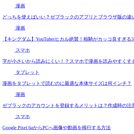
漫画
どっちを使えばいい？ゼブラックのアプリとブラウザ版の違
漫画
【キングダム】YouTuberヒカル絶賛！桓騎がカッコ良すぎる
スマホ
字が小さいから読みにくい！？スマホで漫画を読みやすくする
タブレット
漫画をタブレットで読むのに最適な本体サイズは何インチ？
漫画
ゼブラックのアカウントを登録するメリットは？作成時の注
スマホ
Google Pixel 6aからPCへ画像や動画を移行する方法