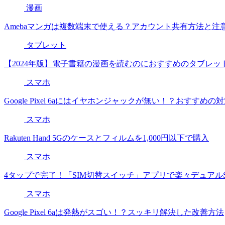
漫画
Amebaマンガは複数端末で使える？アカウント共有方法と注
タブレット
【2024年版】電子書籍の漫画を読むのにおすすめのタブレッ
スマホ
Google Pixel 6aにはイヤホンジャックが無い！？おすすめの
スマホ
Rakuten Hand 5Gのケースとフィルムを1,000円以下で購入
スマホ
4タップで完了！「SIM切替スイッチ」アプリで楽々デュアルS
スマホ
Google Pixel 6aは発熱がスゴい！？スッキリ解決した改善方法