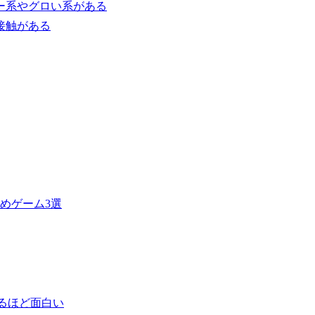
ラー系やグロい系がある
接触がある
めゲーム3選
もあるほど面白い