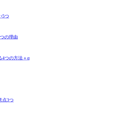
い5つ
3つの理由
4つの方法＋α
意点3つ