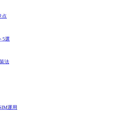
意点
ト5選
対策法
IM運用