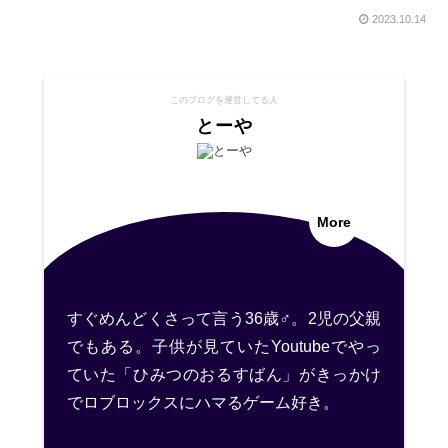
2023.10.14
このブログを運営してる人
とーや
More
すぐめんどくさって言う36歳♂。2児の父親
でもある。子供が見ていたYoutubeでやっ
ていた「ひみつのおるすばん」がきっかけ
でロブロックスにハマるゲーム好き。