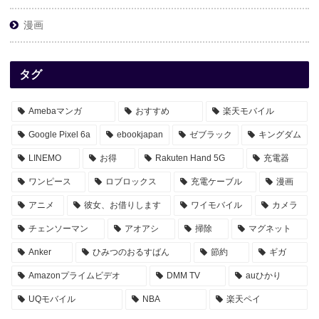
漫画
タグ
Amebaマンガ
おすすめ
楽天モバイル
Google Pixel 6a
ebookjapan
ゼブラック
キングダム
LINEMO
お得
Rakuten Hand 5G
充電器
ワンピース
ロブロックス
充電ケーブル
漫画
アニメ
彼女、お借りします
ワイモバイル
カメラ
チェンソーマン
アオアシ
掃除
マグネット
Anker
ひみつのおるすばん
節約
ギガ
Amazonプライムビデオ
DMM TV
auひかり
UQモバイル
NBA
楽天ペイ