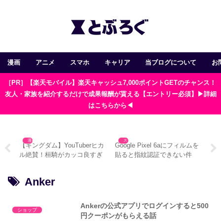
漫画
アニメ
スマホ
キャリア
当ブログについて
お
［PR］【楽天モバイル】楽天キャッシュ7,000ポイントGETのチャンス！
友人・家族を紹介するだけで成果報酬が貰える【エントリー必須】▶詳細
はこちらから◀
漫画
スマホ
ド
【キングダム】YouTuberヒカ
Google Pixel 6aにフィルムを
Go
対処
ル絶賛！桓騎がカッコ良すぎ
貼ると指紋認証できない件
い
る3つの理由
方
Anker
Ankerの公式アプリでログインすると500
ショップ
円クーポンがもらえる話