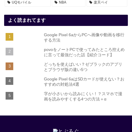
UQモバイル
NBA
楽天ペイ
よく読まれてます
Google Pixel 6aからPCへ画像や動画を移行
する方法
povoをノートPCで使ってみたところ控えめ
に言って最強だった話【紹介コード】
どっちを使えばいい？ゼブラックのアプリ
とブラウザ版の違い5つ
Google Pixel 6aはSDカードが使えない？お
すすめの対処法4選
字が小さいから読みにくい！？スマホで漫
画を読みやすくする4つの方法＋α