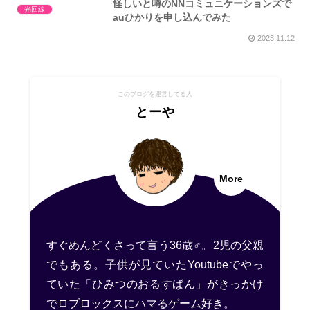
怪しいと噂のNNコミュニケーションズで
光回線
auひかりを申し込んでみた
2023.11.12
このブログを運営してる人
とーや
More
すぐめんどくさって言う36歳♂。2児の父親
でもある。子供が見ていたYoutubeでやっ
ていた「ひみつのおるすばん」がきっかけ
でロブロックスにハマるゲーム好き。