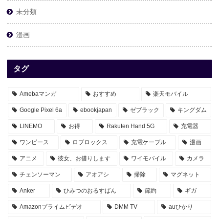
未分類
漫画
タグ
Amebaマンガ
おすすめ
楽天モバイル
Google Pixel 6a
ebookjapan
ゼブラック
キングダム
LINEMO
お得
Rakuten Hand 5G
充電器
ワンピース
ロブロックス
充電ケーブル
漫画
アニメ
彼女、お借りします
ワイモバイル
カメラ
チェンソーマン
アオアシ
掃除
マグネット
Anker
ひみつのおるすばん
節約
ギガ
Amazonプライムビデオ
DMM TV
auひかり