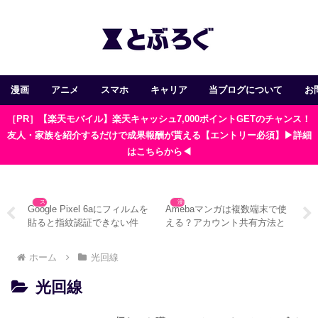
漫画
アニメ
スマホ
キャリア
当ブログについて
お
［PR］【楽天モバイル】楽天キャッシュ7,000ポイントGETのチャンス！
友人・家族を紹介するだけで成果報酬が貰える【エントリー必須】▶詳細
はこちらから◀
スマホ
漫画
ンで
Google Pixel 6aにフィルムを
Amebaマンガは複数端末で使
ど
と注
貼ると指紋認証できない件
える？アカウント共有方法と
ッ
注意点
違
ホーム
光回線
光回線