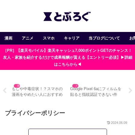
漫画
アニメ
スマホ
キャリア
当ブログについて
お
［PR］【楽天モバイル】楽天キャッシュ7,000ポイントGETのチャンス！
友人・家族を紹介するだけで成果報酬が貰える【エントリー必須】▶詳細
はこちらから◀
漫画
スマホ
で使
もしや中毒症状！？スマホの
Google Pixel 6aにフィルムを
エ
法と
漫画をやめたい人におすすめ
貼ると指紋認証できない件
ひ
の対処法4つ
3
プライバシーポリシー
2024.06.09