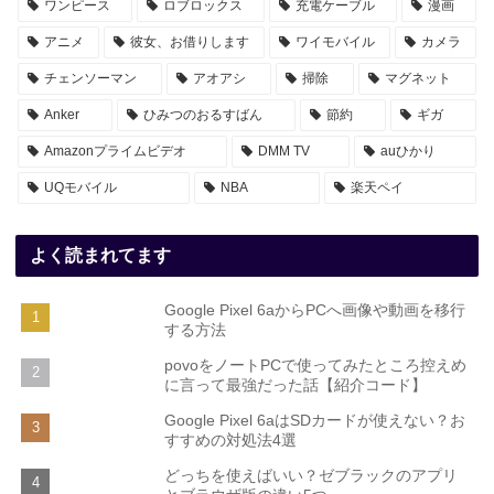
ワンピース
ロブロックス
充電ケーブル
漫画
アニメ
彼女、お借りします
ワイモバイル
カメラ
チェンソーマン
アオアシ
掃除
マグネット
Anker
ひみつのおるすばん
節約
ギガ
Amazonプライムビデオ
DMM TV
auひかり
UQモバイル
NBA
楽天ペイ
よく読まれてます
Google Pixel 6aからPCへ画像や動画を移行
する方法
povoをノートPCで使ってみたところ控えめ
に言って最強だった話【紹介コード】
Google Pixel 6aはSDカードが使えない？お
すすめの対処法4選
どっちを使えばいい？ゼブラックのアプリ