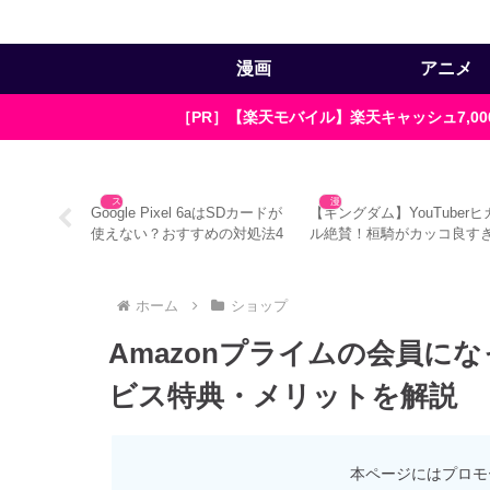
漫画
アニメ
［PR］【楽天モバイル】楽天キャッシュ7,
スマホ
スマホ
aにはイヤホン
Google Pixel 6aは発熱がスゴ
字が小さいから読みにく
？おすすめ
い！？スッキリ解決した改善
い！？スマホで漫画を読み
方法
すくする4つの方法＋α
ホーム
ショップ
Amazonプライムの会員に
ビス特典・メリットを解説
本ページにはプロモ