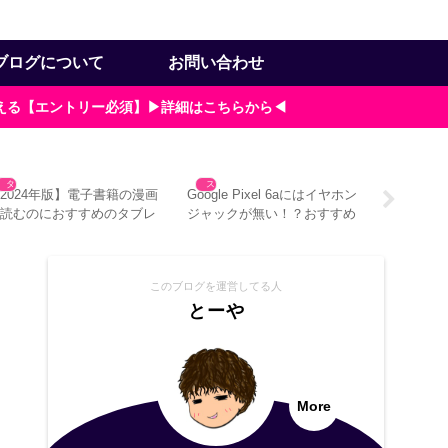
ブログについて
お問い合わせ
貰える【エントリー必須】▶詳細はこちらから◀
漫画
漫画
スマホ
mebaマンガは複数端末で使
ゼブラックのアカウントを登
Google 
える？アカウント共有方法と
録するメリットは？作成時の
や動画を
注意点
注意点3つ
このブログを運営してる人
とーや
More