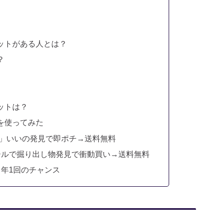
リットがある人とは？
？
リットは？
典を使ってみた
ル」いいの発見で即ポチ→送料無料
ールで掘り出し物発見で衝動買い→送料無料
、年1回のチャンス