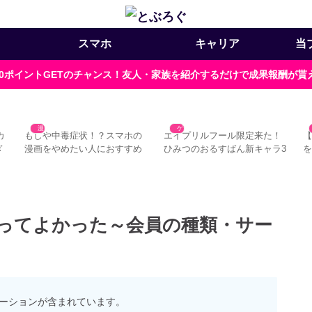
スマホ
キャリア
当
000ポイントGETのチャンス！友人・家族を紹介するだけで成果報酬が
漫画
漫画
どっちを使えばいい？ゼブラ
Amebaマンガはオフラインで
A
や
ックのアプリとブラウザ版の
使える？アプリの使い方と注
違い5つ
意点3つ
なってよかった～会員の種類・サー
ーションが含まれています。