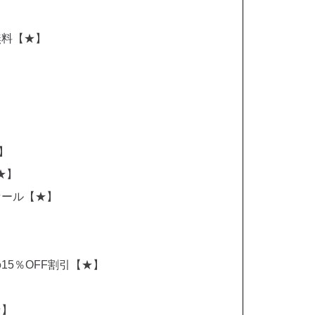
無料【★】
】
】
★★】
セール【★】
】
5％OFF割引【★】
★】