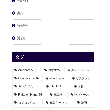
光回線
家事
未分類
漫画
タグ
Amebaマンガ
おすすめ
楽天モバイル
Google Pixel 6a
ebookjapan
ゼブラック
キングダム
LINEMO
お得
Rakuten Hand 5G
充電器
ワンピース
ロブロックス
充電ケーブル
漫画