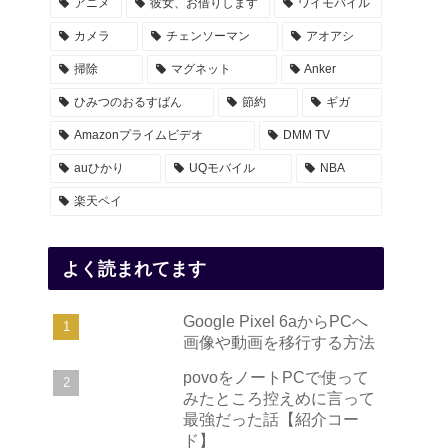
アニメ
彼女、お借りします
ワイモバイル
カメラ
チェンソーマン
アオアシ
掃除
マグネット
Anker
ひみつのおるすばん
節約
ギガ
Amazonプライムビデオ
DMM TV
auひかり
UQモバイル
NBA
楽天ペイ
よく読まれてます
Google Pixel 6aからPCへ
画像や動画を移行する方法
povoをノートPCで使って
みたところ控えめに言って
最強だった話【紹介コー
ド】