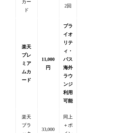
カー
2回
ド
プラ
イオ
リテ
楽天
ィ・
プレ
11,000
パス
ミア
円
海外
ムカ
ラウ
ード
ンジ
利用
可能
楽天
同上
ブラ
＋ポ
33,000