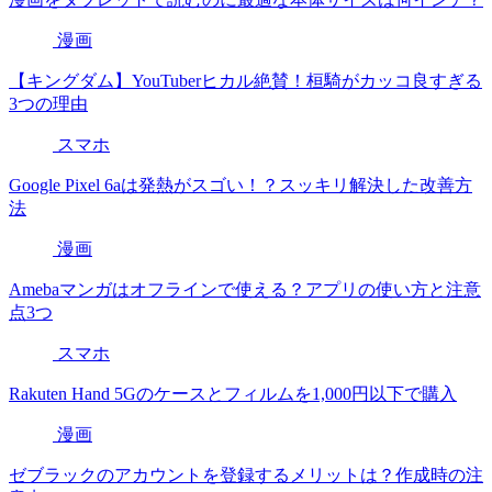
漫画
【キングダム】YouTuberヒカル絶賛！桓騎がカッコ良すぎる
3つの理由
スマホ
Google Pixel 6aは発熱がスゴい！？スッキリ解決した改善方
法
漫画
Amebaマンガはオフラインで使える？アプリの使い方と注意
点3つ
スマホ
Rakuten Hand 5Gのケースとフィルムを1,000円以下で購入
漫画
ゼブラックのアカウントを登録するメリットは？作成時の注