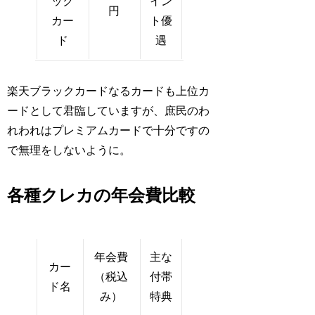
ック
イン
円
カー
ト優
ド
遇
楽天ブラックカードなるカードも上位カ
ードとして君臨していますが、庶民のわ
れわれはプレミアムカードで十分ですの
で無理をしないように。
各種クレカの年会費比較
年会費
主な
カー
（税込
付帯
ド名
み）
特典