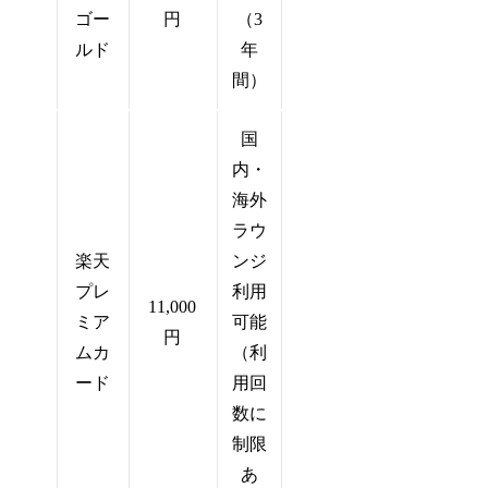
ゴー
円
（3
ルド
年
間）
国
内・
海外
ラウ
楽天
ンジ
プレ
利用
11,000
ミア
可能
円
ムカ
（利
ード
用回
数に
制限
あ