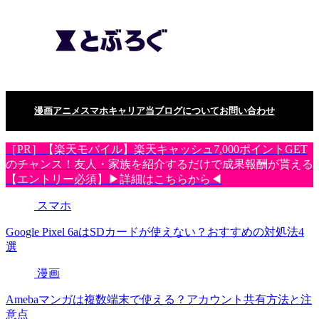
漫画
アニメ
スマホ
キャリア
当ブログについて
お問い合わせ
［PR］【楽天モバイル】楽天キャッシュ7,000ポイントGET
のチャンス！友人・家族を紹介するだけで成果報酬が貰える
【エントリー必須】▶詳細はこちらから◀
スマホ
Google Pixel 6aはSDカードが使えない？おすすめの対処法4
選
漫画
Amebaマンガは複数端末で使える？アカウント共有方法と注
意点