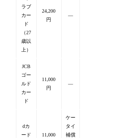
ラブ
24,200
カー
―
円
ド
（27
歳以
上）
JCB
ゴー
11,000
ルド
―
円
カー
ド
ケー
dカ
タイ
ード
11,000
補償