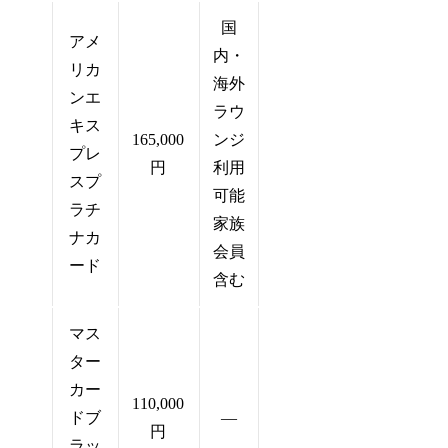
国
アメ
内・
リカ
海外
ンエ
ラウ
キス
165,000
ンジ
プレ
円
利用
スプ
可能
ラチ
家族
ナカ
会員
ード
含む
マス
ター
カー
110,000
ドブ
―
円
ラッ