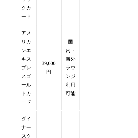
クカ
ード
アメ
リカ
国
ンエ
内・
キス
海外
39,000
プレ
ラウ
円
スゴ
ンジ
ール
利用
ドカ
可能
ード
ダイ
ナー
スク