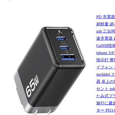
PD 充電器
超軽量·超小型
usb 三台
速充電器 
GaNIII
iphone 
指示灯 携
イフォン
suchido
器 卓上の
セント us
たみ式プラ
旅行に最適
ター PD3.