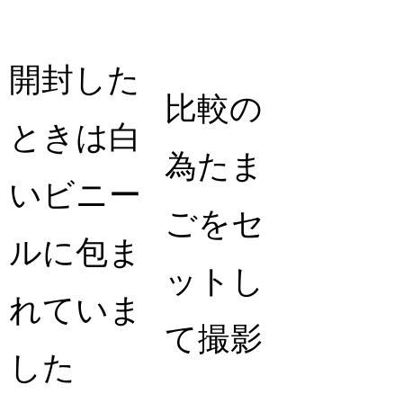
開封した
比較の
ときは白
為たま
いビニー
ごをセ
ルに包ま
ットし
れていま
て撮影
した