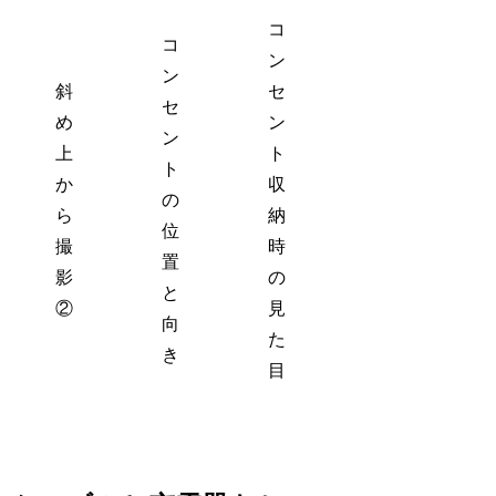
コ
コ
ン
ン
斜
セ
セ
め
ン
ン
上
ト
ト
か
収
の
ら
納
位
撮
時
置
影
の
と
②
見
向
た
き
目