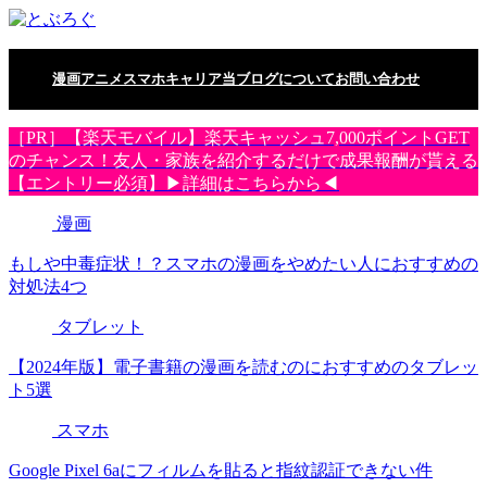
漫画
アニメ
スマホ
キャリア
当ブログについて
お問い合わせ
［PR］【楽天モバイル】楽天キャッシュ7,000ポイントGET
のチャンス！友人・家族を紹介するだけで成果報酬が貰える
【エントリー必須】▶詳細はこちらから◀
漫画
もしや中毒症状！？スマホの漫画をやめたい人におすすめの
対処法4つ
タブレット
【2024年版】電子書籍の漫画を読むのにおすすめのタブレッ
ト5選
スマホ
Google Pixel 6aにフィルムを貼ると指紋認証できない件