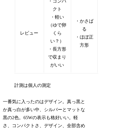
・コンパ
クト
・軽い
・かさば
（ゆで卵
る
レビュー
くら
・ほぼ正
い？）
方形
・長方形
で収まり
がいい
計測は個人の測定
一番気に入ったのはデザイン。真っ黒と
か真っ白が多い中、シルバーとマットな
黒の2色。65Wの表示も格好いい。軽
さ、コンパクトさ、デザイン、全部含め