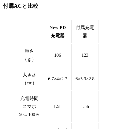
付属ACと比較
New
PD
付属充電
充電器
器
重さ
106
123
（ｇ）
大きさ
6.7×4×2.7
6×5.9×2.8
（cm）
充電時間
スマホ
1.5h
1.5h
50→100％