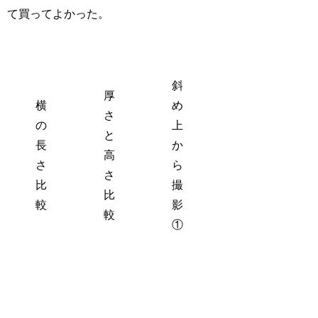
て買ってよかった。
斜
厚
横
め
さ
の
上
と
長
か
高
さ
ら
さ
比
撮
比
較
影
較
①