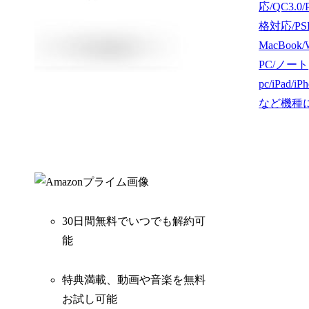
応/QC3.0/
格対応/P
MacBook/
PC/ノート
pc/iPad/iP
など機種
30日間無料でいつでも解約可
能
特典満載、動画や音楽を無料
お試し可能