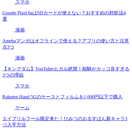
スマホ
Google Pixel 6aはSDカードが使えない？おすすめの対処法4
選
漫画
Amebaマンガはオフラインで使える？アプリの使い方と注意
点3つ
漫画
【キングダム】YouTuberヒカル絶賛！桓騎がカッコ良すぎる
3つの理由
スマホ
Rakuten Hand 5Gのケースとフィルムを1,000円以下で購入
ゲーム
エイプリルフール限定来た！ひみつのおるすばん新キャラ3
つ入手方法