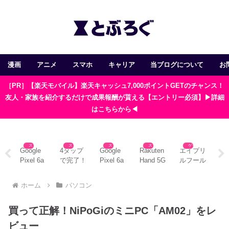
漫画
アニメ
スマホ
キャリア
当ブログについて
お
［PR］【楽天モバイル】楽天キャッシュ7,000ポイントGETのチャンス！
友人・家族を紹介するだけで成果報酬が貰える【エントリー必須】▶詳細
はこちらから◀
ホ
スマホ
スマホ
スマホ
スマホ
ゲーム
さ
Google
4タップ
Google
Rakuten
エイプリ
ゼ
読
Pixel 6a
で完了！
Pixel 6a
Hand 5G
ルフール
ク
はSDカ
「SIM切
にはイヤ
のケース
限定来
ウ
ス
ードが使
替スイッ
ホンジャ
とフィル
た！ひみ
登
ホーム
パソコン
漫
えない？
チ」アプ
ックが無
ムを
つのおる
メ
み
おすすめ
リで楽々
い！？お
1,000円
すばん新
は
買って正解！NiPoGiのミニPC「AM02」をレ
す
の対処法
デュアル
すすめの
以下で購
キャラ3
時
の
4選
SIM運用
対策法
入
つ入手方
点
ビュー
α
法