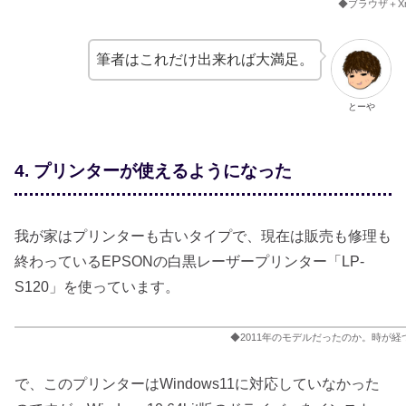
◆ブラウザ＋Xm
筆者はこれだけ出来れば大満足。
とーや
4. プリンターが使えるようになった
我が家はプリンターも古いタイプで、現在は販売も修理も
終わっているEPSONの白黒レーザープリンター「LP-
S120」を使っています。
◆2011年のモデルだったのか。時が
で、このプリンターはWindows11に対応していなかった