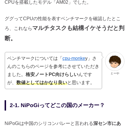
CPUを搭載したモデル「AM02」でした。
ググってCPUの性能を表すベンチマークを確認したとこ
マルチタスクも結構イケそうだと判
ろ、これなら
断。
ベンチマークについては「
cpu-monke
y」さ
んのこちらのページを参考にさせていただき
とーや
ました。
格安ノートPC向けらしい
んです
が、
数値としてはかなり良い
と思います。
2-1. NiPoGiってどこの国のメーカー？
NiPoGiは中国のシリコンバレーと言われる
深セン市にあ