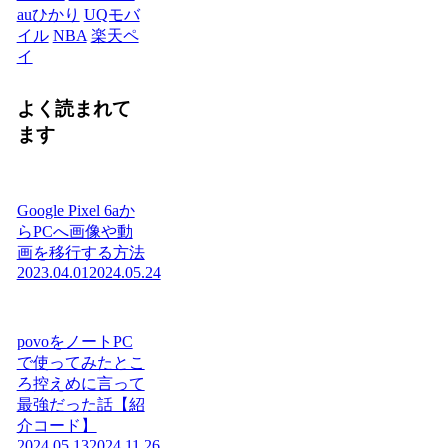
auひかり
UQモバ
イル
NBA
楽天ペ
イ
よく読まれて
ます
Google Pixel 6aか
らPCへ画像や動
画を移行する方法
2023.04.01
2024.05.24
povoをノートPC
で使ってみたとこ
ろ控えめに言って
最強だった話【紹
介コード】
2024.05.13
2024.11.26