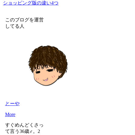
ショッピング版の違い4つ
このブログを運営
してる人
とーや
More
すぐめんどくさっ
て言う36歳♂。2