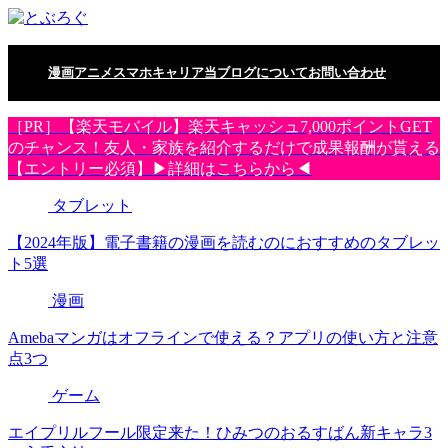
漫画
アニメ
スマホ
キャリア
当ブログについて
お問い合わせ
［PR］【楽天モバイル】楽天キャッシュ7,000ポイントGET
のチャンス！友人・家族を紹介するだけで成果報酬が貰える
【エントリー必須】▶詳細はこちらから◀
タブレット
【2024年版】電子書籍の漫画を読むのにおすすめのタブレッ
ト5選
漫画
Amebaマンガはオフラインで使える？アプリの使い方と注意
点3つ
ゲーム
エイプリルフール限定来た！ひみつのおるすばん新キャラ3