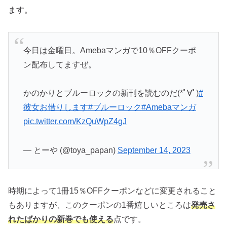
ます。
今日は金曜日。Amebaマンガで10％OFFクーポ
ン配布してますぜ。
かのかりとブルーロックの新刊を読むのだ(*ﾟ∀ﾟ)
#
彼女お借りします
#ブルーロック
#Amebaマンガ
pic.twitter.com/KzQuWpZ4gJ
— とーや (@toya_papan)
September 14, 2023
時期によって1冊15％OFFクーポンなどに変更されること
もありますが、このクーポンの1番嬉しいところは
発売さ
れたばかりの新巻でも使える
点です。