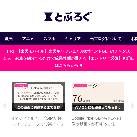
漫画
アニメ
スマホ
キャリア
当ブログについて
お
［PR］【楽天モバイル】楽天キャッシュ7,000ポイントGETのチャンス！
友人・家族を紹介するだけで成果報酬が貰える【エントリー必須】▶詳細
はこちらから◀
スマホ
スマホ
スと
4タップで完了！「SIM切替
Google Pixel 6aからPCへ画
エ
購
スイッチ」アプリで楽々デュ
像や動画を移行する方法
ひ
アルSIM運用
3