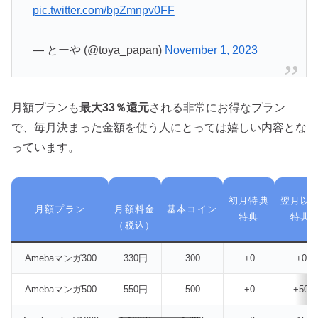
pic.twitter.com/bpZmnpv0FF
— とーや (@toya_papan)
November 1, 2023
月額プランも
最大33％還元
される非常にお得なプラン
で、毎月決まった金額を使う人にとっては嬉しい内容とな
っています。
初月特典
翌月以
月額プラン
月額料金
基本コイン
特典
特典
（税込）
Amebaマンガ300
330円
300
+0
+0
Amebaマンガ500
550円
500
+0
+50