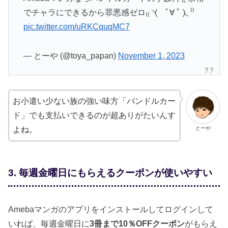
でチャラにできるから罪悪感ゼロ₍⁠₍⁠ ⁠◝⁠(⁠ ﾟ⁠∀⁠ ﾟ⁠ ⁠)⁠◟⁠ ⁠⁾⁠⁾
pic.twitter.com/uRKCquqMC7
— とーや (@toya_papan)
November 1, 2023
お小遣い少ない族の強い味方「バンドルカー
ド」でも支払いできるのが超ありがたいんす
とーや
よね。
3. 毎週金曜日にもらえるクーポンが使いやすい
Amebaマンガのアプリをインストールしてログインして
いれば、毎週金曜日に
3冊まで10％OFFクーポン
がもらえ