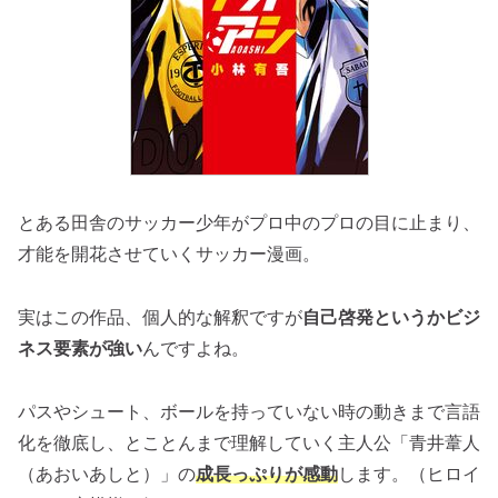
とある田舎のサッカー少年がプロ中のプロの目に止まり、
才能を開花させていくサッカー漫画。
実はこの作品、個人的な解釈ですが
自己啓発というかビジ
ネス要素が強い
んですよね。
パスやシュート、ボールを持っていない時の動きまで言語
化を徹底し、とことんまで理解していく主人公「青井葦人
（あおいあしと）」の
成長っぷりが感動
します。（ヒロイ