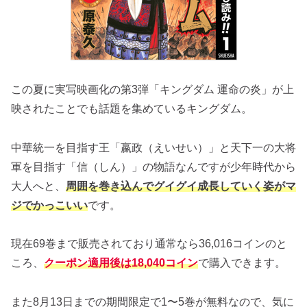
この夏に実写映画化の第3弾「キングダム 運命の炎」が上
映されたことでも話題を集めているキングダム。
中華統一を目指す王「嬴政（えいせい）」と天下一の大将
軍を目指す「信（しん）」の物語なんですが少年時代から
大人へと、
周囲を巻き込んでグイグイ成長していく姿がマ
ジでかっこいい
です。
現在69巻まで販売されており通常なら36,016コインのと
ころ、
クーポン適用後は18,040コイン
で購入できます。
また8月13日までの期間限定で1〜5巻が無料なので、気に