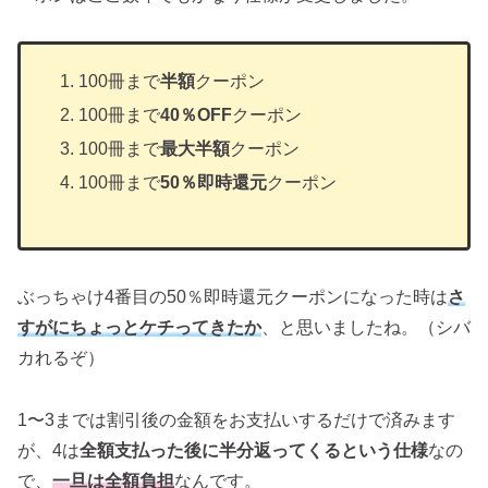
100冊まで
半額
クーポン
100冊まで
40％OFF
クーポン
100冊まで
最大半額
クーポン
100冊まで
50％即時還元
クーポン
ぶっちゃけ4番目の50％即時還元クーポンになった時は
さ
すがにちょっとケチってきたか
、と思いましたね。（シバ
カれるぞ）
1〜3までは割引後の金額をお支払いするだけで済みます
が、4は
全額支払った後に半分返ってくるという仕様
なの
で、
一旦は全額負担
なんです。