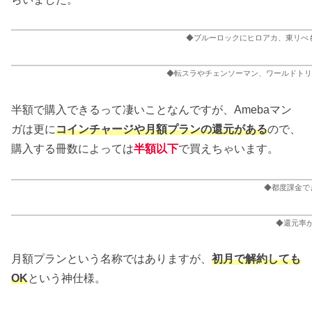
◆ブルーロックにヒロアカ、東リべ
◆転スラやチェンソーマン、ワールドトリ
半額で購入できるって凄いことなんですが、Amebaマン
ガは更に
コインチャージや月額プランの還元がある
ので、
購入する冊数によっては
半額以下
で買えちゃいます。
◆都度課金で
◆還元率
月額プランという名称ではありますが、
初月で解約しても
OK
という神仕様。