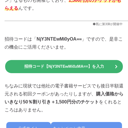
ン」なるものも開催しており、
1,500円分のチケットがも
らえる
んです。
◆既に第3弾が開催中
招待コードは「
NjY3NTEwMi0yOA==
」ですので、是非こ
の機会にご活用くださいませ。
招待コード【NjY3NTEwMi0zMA==】を入力
ちなみに現状では他社の電子書籍サービスでも後日半額還
元される初回クーポンがあったりしますが、
購入価格から
いきなり50％割り引き＋1,500円分のチケット
をくれると
ころはありません。