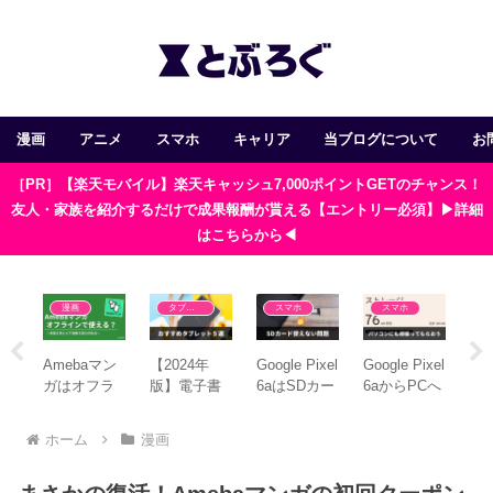
漫画
アニメ
スマホ
キャリア
当ブログについて
お
［PR］【楽天モバイル】楽天キャッシュ7,000ポイントGETのチャンス！
友人・家族を紹介するだけで成果報酬が貰える【エントリー必須】▶詳細
はこちらから◀
漫画
タブレット
スマホ
スマホ
ク
Amebaマン
【2024年
Google Pixel
Google Pixel
【
ン
ガはオフラ
版】電子書
6aはSDカー
6aからPCへ
ム
す
インで使え
籍の漫画を
ドが使えな
画像や動画
Yo
ト
る？アプリ
読むのにお
い？おすす
を移行する
カ
ホーム
漫画
時
の使い方と
すすめのタ
めの対処法4
方法
桓
3つ
注意点3つ
ブレット5選
選
コ
つ