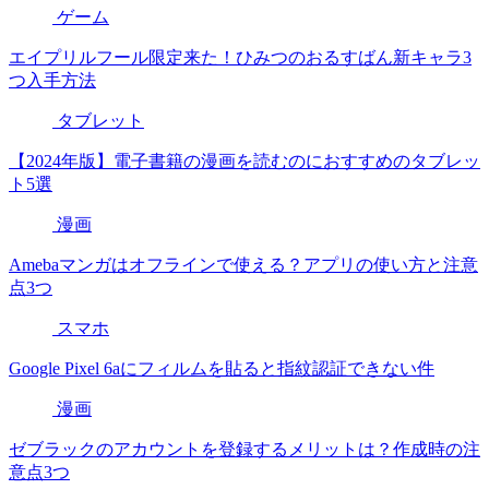
ゲーム
エイプリルフール限定来た！ひみつのおるすばん新キャラ3
つ入手方法
タブレット
【2024年版】電子書籍の漫画を読むのにおすすめのタブレッ
ト5選
漫画
Amebaマンガはオフラインで使える？アプリの使い方と注意
点3つ
スマホ
Google Pixel 6aにフィルムを貼ると指紋認証できない件
漫画
ゼブラックのアカウントを登録するメリットは？作成時の注
意点3つ