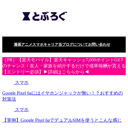
漫画
アニメ
スマホ
キャリア
当ブログについて
お問い合わせ
［PR］【楽天モバイル】楽天キャッシュ7,000ポイントGET
のチャンス！友人・家族を紹介するだけで成果報酬が貰える
【エントリー必須】▶詳細はこちらから◀
スマホ
Google Pixel 6aにはイヤホンジャックが無い！？おすすめの
対策法
スマホ
【実例】Google Pixel 6aでデュアルSIMを使うとこんな感じ