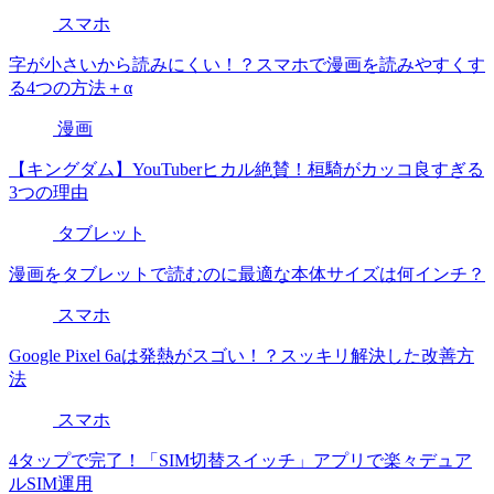
スマホ
字が小さいから読みにくい！？スマホで漫画を読みやすくす
る4つの方法＋α
漫画
【キングダム】YouTuberヒカル絶賛！桓騎がカッコ良すぎる
3つの理由
タブレット
漫画をタブレットで読むのに最適な本体サイズは何インチ？
スマホ
Google Pixel 6aは発熱がスゴい！？スッキリ解決した改善方
法
スマホ
4タップで完了！「SIM切替スイッチ」アプリで楽々デュア
ルSIM運用