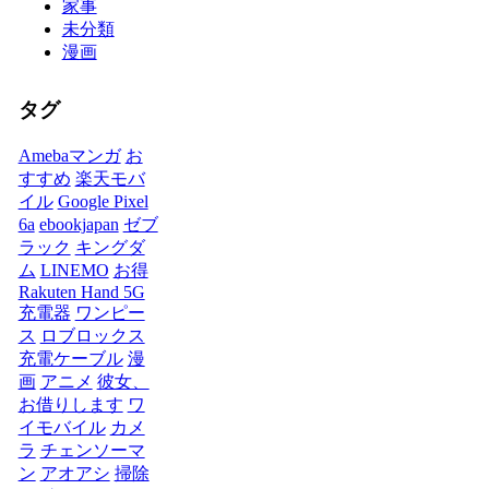
家事
未分類
漫画
タグ
Amebaマンガ
お
すすめ
楽天モバ
イル
Google Pixel
6a
ebookjapan
ゼブ
ラック
キングダ
ム
LINEMO
お得
Rakuten Hand 5G
充電器
ワンピー
ス
ロブロックス
充電ケーブル
漫
画
アニメ
彼女、
お借りします
ワ
イモバイル
カメ
ラ
チェンソーマ
ン
アオアシ
掃除