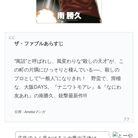
ザ・ファブル
あらすじ
“寓話”と呼ばれし、風変わりな“殺しの天才”が、こ
の町の片隅にひっそりと棲んでいる──。殺しの
プロとして“一般人”になりきれ！ 野蛮で、滑稽
な、大阪DAYS。『ナニワトモアレ』＆『なにわ
友あれ』の南勝久、銃撃最新作!!!
引用：Amebaマンガ