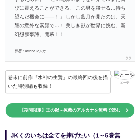
びに震えることができる。 この男を殺せる…待ち
望んだ機会に――！」 しかし藍月が見たのは、天
耀の意外な素顔で…！ 美しき獣が世界に挑む、新
幻想叙事詩、開幕！！
引用：Amebaマンガ
巻末に前作『水神の生贄』の最終回の後を描
とーや
いた特別編も収録！
【期間限定】王の獣～掩蔽のアルカナを無料で読む
JKくのいちは全てを捧げたい（1～5巻無