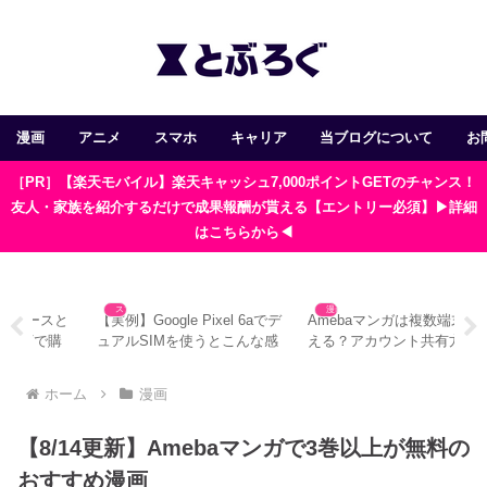
漫画
アニメ
スマホ
キャリア
当ブログについて
お
［PR］【楽天モバイル】楽天キャッシュ7,000ポイントGETのチャンス！
友人・家族を紹介するだけで成果報酬が貰える【エントリー必須】▶詳細
はこちらから◀
漫画
スマホ
でデ
Amebaマンガは複数端末で使
Google Pixel 6aは発熱がスゴ
字
感
える？アカウント共有方法と
い！？スッキリ解決した改善
い
注意点
方法
す
ホーム
漫画
【8/14更新】Amebaマンガで3巻以上が無料の
おすすめ漫画