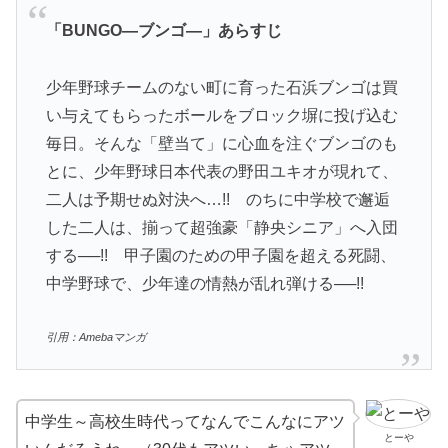
「
BUNGO―ブンゴ―
」あらすじ
少年野球チームのない町に育った石浜ブンゴは買
い与えてもらったボールをブロック塀に投げ込む
毎日。そんな「壁当て」に心血を注ぐブンゴのも
とに、少年野球日本代表の野田ユキオが現れて、
二人は予期せぬ対決へ…!! のちに中学校で邂逅
した二人は、揃って超強豪「静央シニア」へ入団
する──!! 甲子園のための甲子園を超える死闘、
中学野球で、少年達の情熱が乱れ弾ける──!!
引用：Amebaマンガ
中学生～高校生時代ってなんでこんなにアツ
とーや