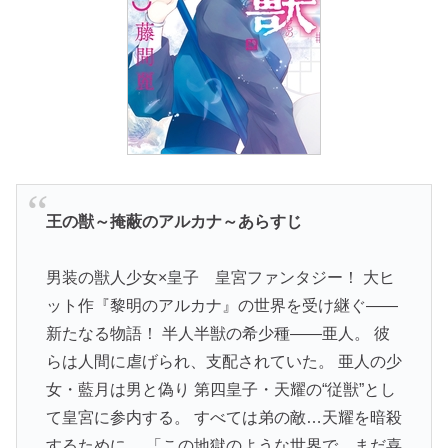
王の獣～掩蔽のアルカナ～あらすじ
男装の獣人少女×皇子 皇宮ファンタジー！ 大ヒ
ット作『黎明のアルカナ』の世界を受け継ぐ――
新たなる物語！ 半人半獣の希少種――亜人。 彼
らは人間に虐げられ、支配されていた。 亜人の少
女・藍月は男と偽り 第四皇子・天耀の“従獣”とし
て皇宮に参内する。 すべては弟の敵…天耀を暗殺
するために。 「この地獄のような世界で…まだ喜