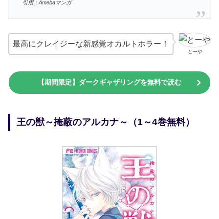
引用：Amebaマンガ
最高にクレイジーな新感覚オカルトホラー！
とーや
【期間限定】ダークギャザリングを無料で読む
王の獣～掩蔽のアルカナ～（1～4巻無料）