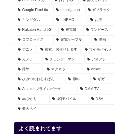
Google Pixel 6a
ebookjapan
ゼブラック
キングダム
LINEMO
お得
Rakuten Hand 5G
充電器
ワンピース
ロブロックス
充電ケーブル
漫画
アニメ
彼女、お借りします
ワイモバイル
カメラ
チェンソーマン
アオアシ
掃除
マグネット
Anker
ひみつのおるすばん
節約
ギガ
Amazonプライムビデオ
DMM TV
auひかり
UQモバイル
NBA
楽天ペイ
よく読まれてます