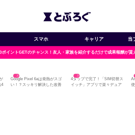
スマホ
キャリア
当
000ポイントGETのチャンス！友人・家族を紹介するだけで成果報酬が
スマホ
スマホ
ドが
Google Pixel 6aは発熱がスゴ
4タップで完了！「SIM切替ス
A
4
い！？スッキリ解決した改善
イッチ」アプリで楽々デュア
方法
ルSIM運用
意