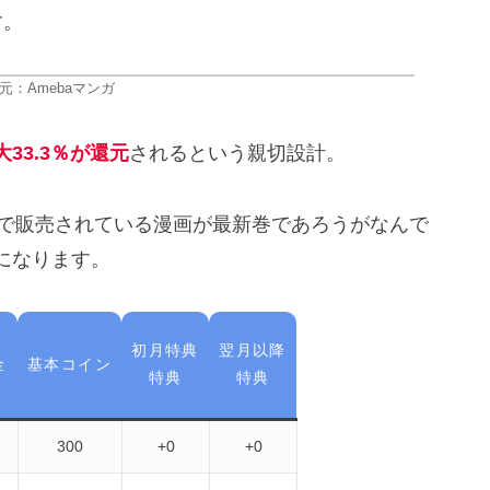
す。
元：Amebaマンガ
大33.3％が還元
されるという親切設計。
ガで販売されている漫画が最新巻であろうがなんで
になります。
初月特典
翌月以降
金
基本コイン
特典
特典
）
300
+0
+0