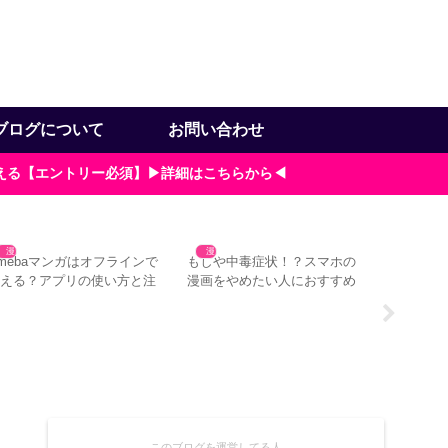
ブログについて
お問い合わせ
貰える【エントリー必須】▶詳細はこちらから◀
スマホ
漫画
漫画
mebaマンガはオフラインで
もしや中毒症状！？スマホの
使える？アプリの使い方と注
漫画をやめたい人におすすめ
点3つ
の対処法4つ
Rakuten
フィルムを
このブログを運営してる人