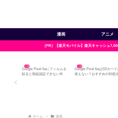
漫画
アニメ
［PR］【楽天モバイル】楽天キャッシュ7,
スマホ
スマホ
い？ゼブラ
Google Pixel 6aにフィルムを
Google Pixel 6aはSDカー
ラウザ版の
貼ると指紋認証できない件
使えない？おすすめの対処法
選
ホーム
漫画