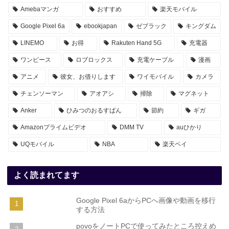
Amebaマンガ
おすすめ
楽天モバイル
Google Pixel 6a
ebookjapan
ゼブラック
キングダム
LINEMO
お得
Rakuten Hand 5G
充電器
ワンピース
ロブロックス
充電ケーブル
漫画
アニメ
彼女、お借りします
ワイモバイル
カメラ
チェンソーマン
アオアシ
掃除
マグネット
Anker
ひみつのおるすばん
節約
ギガ
Amazonプライムビデオ
DMM TV
auひかり
UQモバイル
NBA
楽天ペイ
よく読まれてます
Google Pixel 6aからPCへ画像や動画を移行
する方法
povoをノートPCで使ってみたところ控えめ