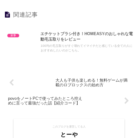
関連記事
エチケットブラシ付き！HOMEASYのおしゃれな電
家事
動毛玉取りをレビュー
100均の毛玉取りがすぐ壊れてイマイチだと感じている全ての人に
おすすめしたいのがこちら。
大人も子供も楽しめる！無料ゲームが満
載のロブロックスの始め方
povoをノートPCで使ってみたところ控え
めに言って最強だった話【紹介コード】
このブログを運営してる人
とーや