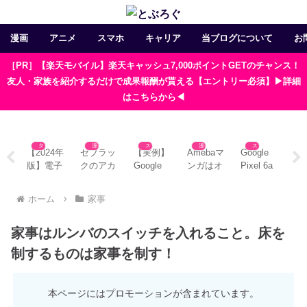
漫画
アニメ
スマホ
キャリア
当ブログについて
お
［PR］【楽天モバイル】楽天キャッシュ7,000ポイントGETのチャンス！
友人・家族を紹介するだけで成果報酬が貰える【エントリー必須】▶詳細
はこちらから◀
タブレット
漫画
スマホ
漫画
スマホ
aマ
【2024年
ゼブラッ
【実例】
Amebaマ
Google
漫
複
版】電子
クのアカ
Google
ンガはオ
Pixel 6a
ブ
で
書籍の漫
ウントを
Pixel 6a
フライン
からPC
で
？
画を読む
登録する
でデュア
で使え
へ画像や
に
ホーム
家事
ン
のにおす
メリット
ルSIMを
る？アプ
動画を移
本
方
すめのタ
は？作成
使うとこ
リの使い
行する方
ズ
家事はルンバのスイッチを入れること。床を
意
ブレット
時の注意
んな感じ
方と注意
法
ン
5選
点3つ
点3つ
制するものは家事を制す！
本ページにはプロモーションが含まれています。