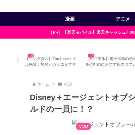
漫画
アニメ
［PR］【楽天モバイル】楽天キャッシュ7,
漫画
タブレット
aにフィルムを
【キングダム】YouTuberヒカ
【2024年版】電子書籍の漫
きない件
ル絶賛！桓騎がカッコ良すぎ
を読むのにおすすめのタブ
る3つの理由
ット5選
ホーム
VOD
Disney＋エージェントオブ
ルドの一員に！？
VOD