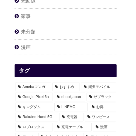
光回線
家事
未分類
漫画
タグ
Amebaマンガ
おすすめ
楽天モバイル
Google Pixel 6a
ebookjapan
ゼブラック
キングダム
LINEMO
お得
Rakuten Hand 5G
充電器
ワンピース
ロブロックス
充電ケーブル
漫画