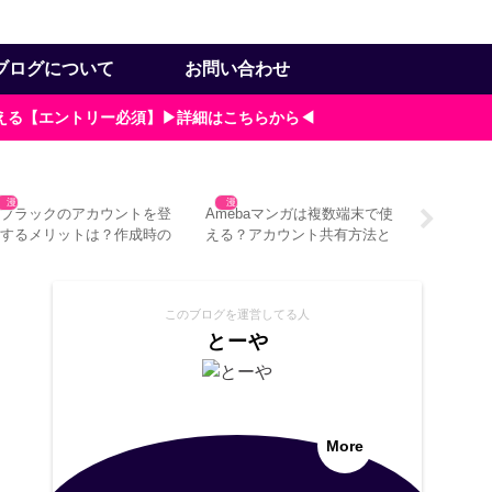
ブログについて
お問い合わせ
貰える【エントリー必須】▶詳細はこちらから◀
漫画
漫画
漫画
ゼブラックのアカウントを登
Amebaマンガは複数端末で使
もしや中
録するメリットは？作成時の
える？アカウント共有方法と
漫画をや
意点3つ
注意点
の対処法4
このブログを運営してる人
とーや
More