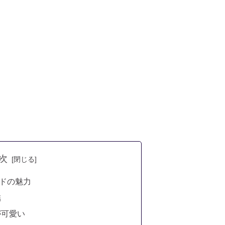
次
ドの魅力
結
が可愛い