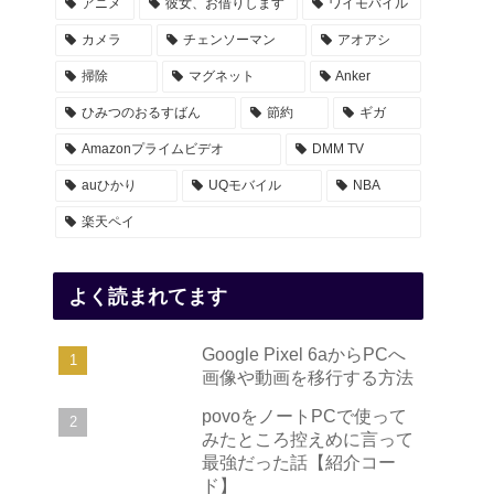
アニメ
彼女、お借りします
ワイモバイル
カメラ
チェンソーマン
アオアシ
掃除
マグネット
Anker
ひみつのおるすばん
節約
ギガ
Amazonプライムビデオ
DMM TV
auひかり
UQモバイル
NBA
楽天ペイ
よく読まれてます
Google Pixel 6aからPCへ
画像や動画を移行する方法
povoをノートPCで使って
みたところ控えめに言って
最強だった話【紹介コー
ド】