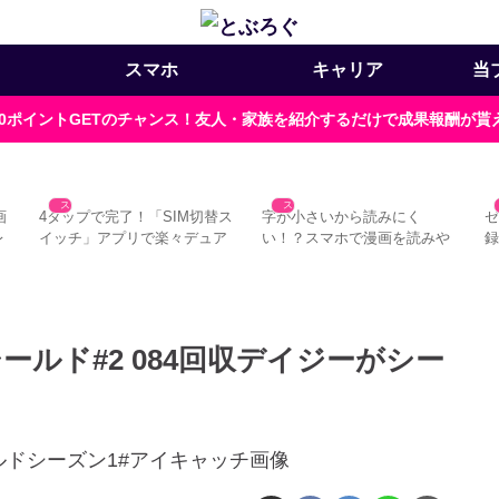
スマホ
キャリア
当
000ポイントGETのチャンス！友人・家族を紹介するだけで成果報酬が
スマホ
スマホ
画
4タップで完了！「SIM切替ス
字が小さいから読みにく
レ
イッチ」アプリで楽々デュア
い！？スマホで漫画を読みや
ルSIM運用
すくする4つの方法＋α
注
シールド#2 084回収デイジーがシー