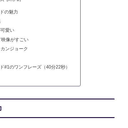
ドの魅力
結
が可愛い
て映像がすごい
リカンジョーク
#1のワンフレーズ（40分22秒）
力