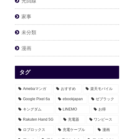
光回線
家事
未分類
漫画
タグ
Amebaマンガ
おすすめ
楽天モバイル
Google Pixel 6a
ebookjapan
ゼブラック
キングダム
LINEMO
お得
Rakuten Hand 5G
充電器
ワンピース
ロブロックス
充電ケーブル
漫画