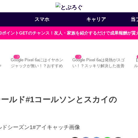
スマホ
キャリア
当
000ポイントGETのチャンス！友人・家族を紹介するだけで成果報酬が
スマホ
スマホ
Google Pixel 6aにはイヤホン
Google Pixel 6aは発熱がスゴ
【
や
ジャックが無い！？おすすめ
い！？スッキリ解決した改善
の対策法
方法
る
ブシールド#1コールソンとスカイの