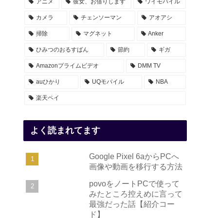
アニメ
彼女、お借りします
ワイモバイル
カメラ
チェンソーマン
アオアシ
掃除
マグネット
Anker
ひみつのおるすばん
節約
ギガ
Amazonプライムビデオ
DMM TV
auひかり
UQモバイル
NBA
楽天ペイ
よく読まれてます
Google Pixel 6aからPCへ
画像や動画を移行する方法
povoをノートPCで使って
みたところ控えめに言って
最強だった話【紹介コー
ド】