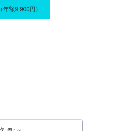
＋（年額9,900円）
次