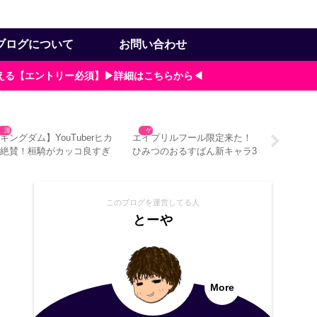
ブログについて
お問い合わせ
貰える【エントリー必須】▶詳細はこちらから◀
漫画
ゲーム
漫画
キングダム】YouTuberヒカ
エイプリルフール限定来た！
もしや中
ル絶賛！桓騎がカッコ良すぎ
ひみつのおるすばん新キャラ3
漫画をや
3つの理由
つ入手方法
の対処法4
このブログを運営してる人
とーや
More