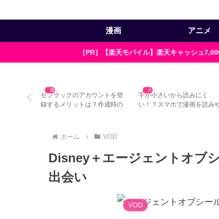
漫画
アニメ
［PR］【楽天モバイル】楽天キャッシュ7,
漫画
スマホ
い？ゼブラ
ゼブラックのアカウントを登
字が小さいから読みにく
ラウザ版の
録するメリットは？作成時の
い！？スマホで漫画を読み
注意点3つ
すくする4つの方法＋α
ホーム
VOD
Disney＋エージェントオ
出会い
VOD