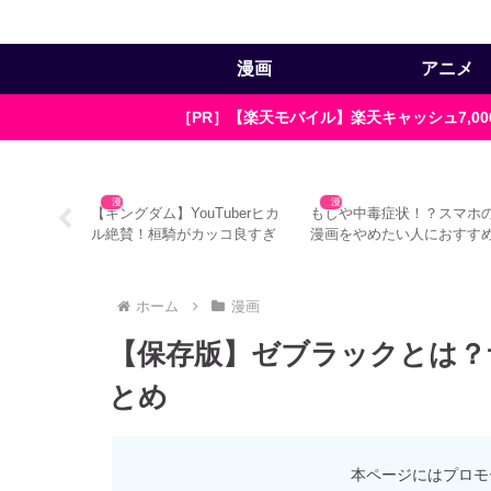
漫画
アニメ
［PR］【楽天モバイル】楽天キャッシュ7,
漫画
漫画
aは発熱がスゴ
【キングダム】YouTuberヒカ
もしや中毒症状！？スマホ
決した改善
ル絶賛！桓騎がカッコ良すぎ
漫画をやめたい人におすす
る3つの理由
の対処法4つ
ホーム
漫画
【保存版】ゼブラックとは？
とめ
本ページにはプロモ