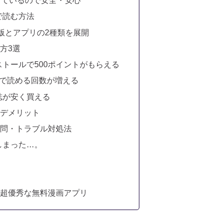
得しているので安全・安心
で読む方法
）版とアプリの2種類を展開
方3選
ストールで500ポイントがもらえる
視聴で読める回数が増える
雑誌が安く買える
・デメリット
質問・トラブル対処法
しまった…。
ば超優秀な無料漫画アプリ