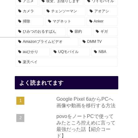
アニメ
彼女、お借りします
ワイモバイル
カメラ
チェンソーマン
アオアシ
掃除
マグネット
Anker
ひみつのおるすばん
節約
ギガ
Amazonプライムビデオ
DMM TV
auひかり
UQモバイル
NBA
楽天ペイ
よく読まれてます
Google Pixel 6aからPCへ
画像や動画を移行する方法
povoをノートPCで使って
みたところ控えめに言って
最強だった話【紹介コー
ド】