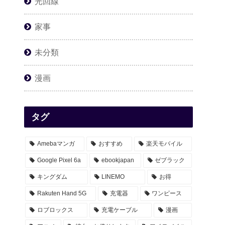
光回線
家事
未分類
漫画
タグ
Amebaマンガ
おすすめ
楽天モバイル
Google Pixel 6a
ebookjapan
ゼブラック
キングダム
LINEMO
お得
Rakuten Hand 5G
充電器
ワンピース
ロブロックス
充電ケーブル
漫画