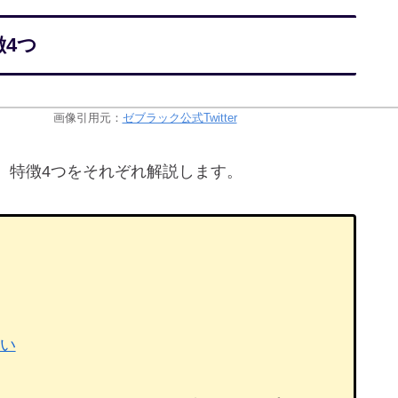
4つ
画像引用元：
ゼブラック公式Twitter
、特徴4つをそれぞれ解説します。
違い