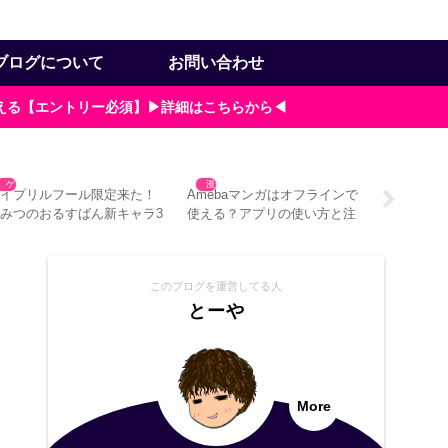
ブログについて
お問い合わせ
貰える【エントリー必須】▶詳細はこちらから◀
ゲーム
漫画
タブレッ
エイプリルフール限定来た！
Amebaマンガはオフラインで
漫画をタ
みつのおるすばん新キャラ3
使える？アプリの使い方と注
最適な本
つ入手方法
意点3つ
チ？
このブログを運営してる人
とーや
More