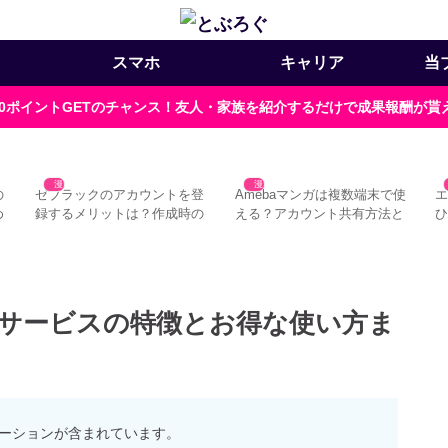
スマホ
キャリア
当
000ポイントGETのチャンス！友人・家族を紹介するだけで成果報酬が
漫画
漫画
の
ゼブラックのアカウントを登
Amebaマンガは複数端末で使
め
録するメリットは？作成時の
える？アカウント共有方法と
ひ
注意点3つ
注意点
サービスの特徴とお得な使い方ま
ーションが含まれています。