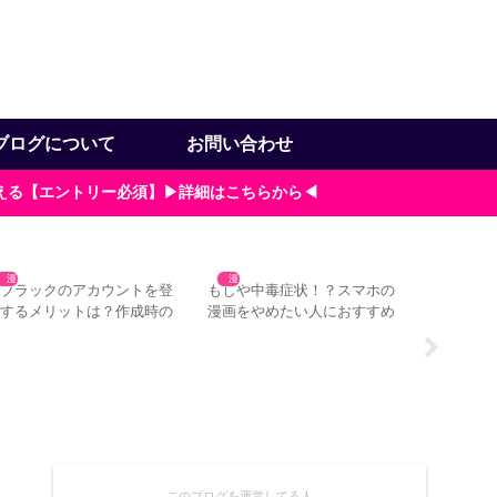
ブログについて
お問い合わせ
貰える【エントリー必須】▶詳細はこちらから◀
漫画
漫画
漫画
ゼブラックのアカウントを登
もしや中毒症状！？スマホの
Ameba
録するメリットは？作成時の
漫画をやめたい人におすすめ
える？ア
意点3つ
の対処法4つ
注意点
このブログを運営してる人