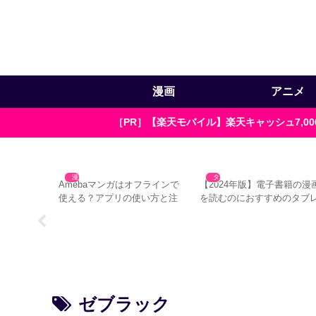
漫画
アニメ
［PR］【楽天モバイル】楽天キャッシュ7,
漫画
タブレット
5Gのケースと
Amebaマンガはオフラインで
【2024年版】電子書籍の漫
円以下で購入
使える？アプリの使い方と注
を読むのにおすすめのタブ
意点3つ
ット5選
ゼブラック