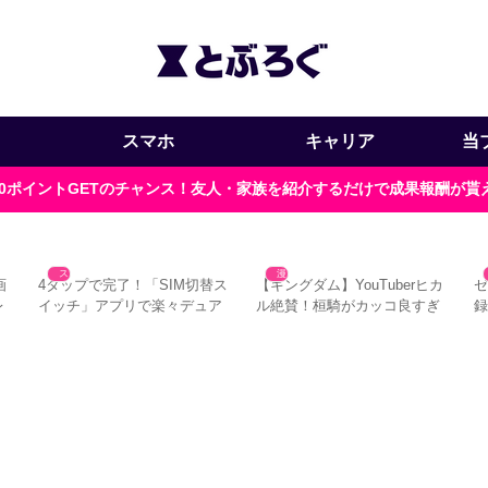
スマホ
キャリア
当
000ポイントGETのチャンス！友人・家族を紹介するだけで成果報酬が
スマホ
漫画
画
4タップで完了！「SIM切替ス
【キングダム】YouTuberヒカ
レ
イッチ」アプリで楽々デュア
ル絶賛！桓騎がカッコ良すぎ
ルSIM運用
る3つの理由
注