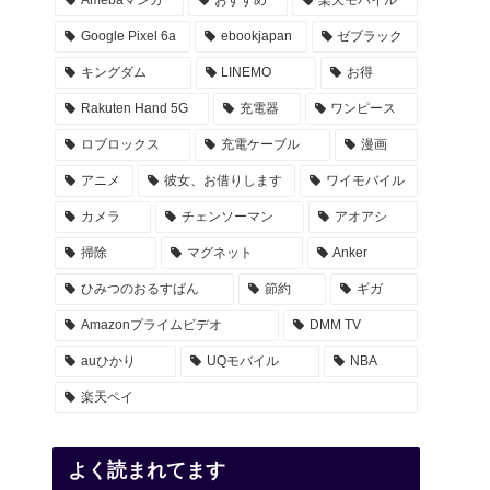
Google Pixel 6a
ebookjapan
ゼブラック
キングダム
LINEMO
お得
Rakuten Hand 5G
充電器
ワンピース
ロブロックス
充電ケーブル
漫画
アニメ
彼女、お借りします
ワイモバイル
カメラ
チェンソーマン
アオアシ
掃除
マグネット
Anker
ひみつのおるすばん
節約
ギガ
Amazonプライムビデオ
DMM TV
auひかり
UQモバイル
NBA
楽天ペイ
よく読まれてます