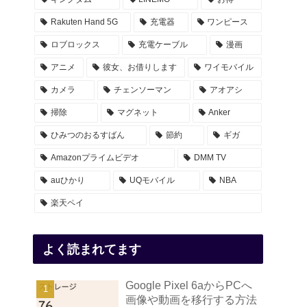
Rakuten Hand 5G
充電器
ワンピース
ロブロックス
充電ケーブル
漫画
アニメ
彼女、お借りします
ワイモバイル
カメラ
チェンソーマン
アオアシ
掃除
マグネット
Anker
ひみつのおるすばん
節約
ギガ
Amazonプライムビデオ
DMM TV
auひかり
UQモバイル
NBA
楽天ペイ
よく読まれてます
Google Pixel 6aからPCへ
画像や動画を移行する方法