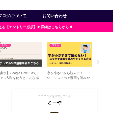
ブログについて
お問い合わせ
貰える【エントリー必須】▶詳細はこちらから◀
スマホ
スマホ
スマホ
実例】Google Pixel 6aでデ
字が小さいから読みにく
Google 
アルSIMを使うとこんな感
い！？スマホで漫画を読みや
貼ると指
じ
すくする4つの方法＋α
このブログを運営してる人
とーや