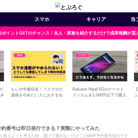
スマホ
キャリア
当
000ポイントGETのチャンス！友人・家族を紹介するだけで成果報酬が
漫画
スマホ
ドが
もしや中毒症状！？スマホの
Rakuten Hand 5Gのケースと
【
4
漫画をやめたい人におすすめ
フィルムを1,000円以下で購入
ュ
の対処法4つ
予約番号は即日発行できる？実際にやってみた
り換えようと考えた時、避けて通れないのがこのMNP予約番号発行です