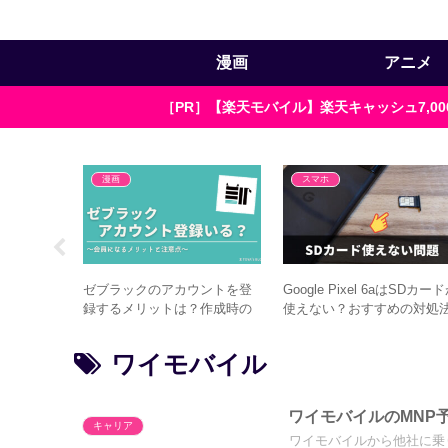
漫画
アニメ
［PR］【楽天モバイル】楽天キャッシュ7,
漫画
スマホ
uberヒカ
ゼブラックのアカウントを登
Google Pixel 6aはSDカー
ッコ良すぎ
録するメリットは？作成時の
使えない？おすすめの対処法
注意点3つ
選
ワイモバイル
ワイモバイルのMNP
キャリア
ワイモバイルから他社に乗