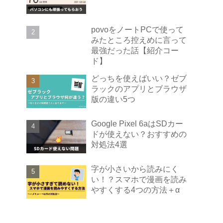
povoをノートPCで使って
みたところ控えめに言って
最強だった話【紹介コー
ド】
どっちを使えばいい？ゼブ
ラックのアプリとブラウザ
版の違い5つ
Google Pixel 6aはSDカー
ドが使えない？おすすめの
対処法4選
字が小さいから読みにく
い！？スマホで漫画を読み
やすくする4つの方法＋α