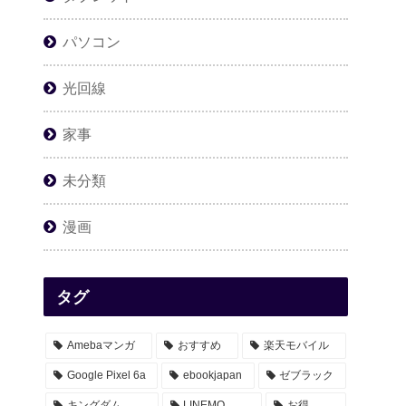
パソコン
光回線
家事
未分類
漫画
タグ
Amebaマンガ
おすすめ
楽天モバイル
Google Pixel 6a
ebookjapan
ゼブラック
キングダム
LINEMO
お得