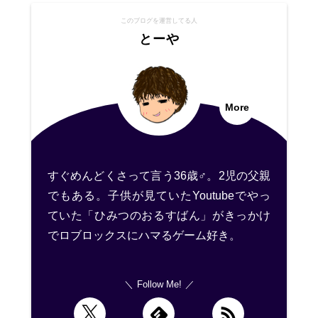
このブログを運営してる人
とーや
More
すぐめんどくさって言う36歳♂。2児の父親
でもある。子供が見ていたYoutubeでやっ
ていた「ひみつのおるすばん」がきっかけ
でロブロックスにハマるゲーム好き。
Follow Me!