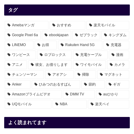
タグ
Amebaマンガ
おすすめ
楽天モバイル
Google Pixel 6a
ebookjapan
ゼブラック
キングダム
LINEMO
お得
Rakuten Hand 5G
充電器
ワンピース
ロブロックス
充電ケーブル
漫画
アニメ
彼女、お借りします
ワイモバイル
カメラ
チェンソーマン
アオアシ
掃除
マグネット
Anker
ひみつのおるすばん
節約
ギガ
Amazonプライムビデオ
DMM TV
auひかり
UQモバイル
NBA
楽天ペイ
よく読まれてます