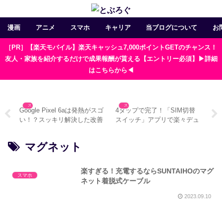
漫画
アニメ
スマホ
キャリア
当ブログについて
お
［PR］【楽天モバイル】楽天キャッシュ7,000ポイントGETのチャンス！
友人・家族を紹介するだけで成果報酬が貰える【エントリー必須】▶詳細
はこちらから◀
スマホ
スマホ
で使
Google Pixel 6aは発熱がスゴ
4タップで完了！「SIM切替
Go
法と
い！？スッキリ解決した改善
スイッチ」アプリで楽々デュ
が
方法
アルSIM運用
法
マグネット
楽すぎる！充電するならSUNTAIHOのマグ
スマホ
ネット着脱式ケーブル
2023.09.10