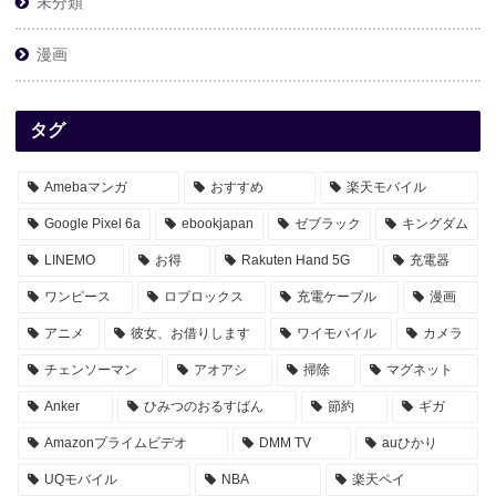
未分類
漫画
タグ
Amebaマンガ
おすすめ
楽天モバイル
Google Pixel 6a
ebookjapan
ゼブラック
キングダム
LINEMO
お得
Rakuten Hand 5G
充電器
ワンピース
ロブロックス
充電ケーブル
漫画
アニメ
彼女、お借りします
ワイモバイル
カメラ
チェンソーマン
アオアシ
掃除
マグネット
Anker
ひみつのおるすばん
節約
ギガ
Amazonプライムビデオ
DMM TV
auひかり
UQモバイル
NBA
楽天ペイ