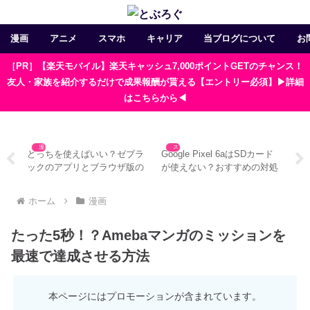
漫画
アニメ
スマホ
キャリア
当ブログについて
お
［PR］【楽天モバイル】楽天キャッシュ7,000ポイントGETのチャンス！
友人・家族を紹介するだけで成果報酬が貰える【エントリー必須】▶詳細
はこちらから◀
漫画
スマホ
ド
もしや中毒症状！？スマホの
Google Pixel 6aにはイヤホン
Go
対処
漫画をやめたい人におすすめ
ジャックが無い！？おすすめ
い
の対処法4つ
の対策法
方
ホーム
漫画
たった5秒！？Amebaマンガのミッションを
最速で達成させる方法
本ページにはプロモーションが含まれています。