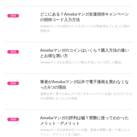
どこにある？Amebaマンガ友達招待キャンペーン
漫画
の招待コード入力方法
Amebaマンガの招待コード入力ページが突如消えてしまった時の
対処法。
Amebaマンガのコインはいくら？購入方法の違い
漫画
とお得な買い方
Amebaマンガのお得なコイン購入方法について詳しく解説。
筆者がAmebaマンガ以外で電子漫画を買わなくな
漫画
った6つの理由
漫画を安く買うためにクーポンやキャンペーンを追いかけていたも
のの面倒になった人の末路
Amebaマンガの評判は嘘？実際に使ってわかった
漫画
メリット・デメリット
Amebaマンガの評判や口コミの他、筆者が実際に使って感じたメ
リット、デメリットをご紹介。