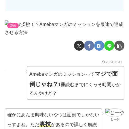
漫画
2023.05.30
マジで面
Amebaマンガのミッションって
倒じゃね？
1冊読むまでにくっそ時間かか
るんやけど？
確かにあんま興味ないやつは面倒でしかない
とーや
裏技
っすよね。ただ
があるので詳しく解説